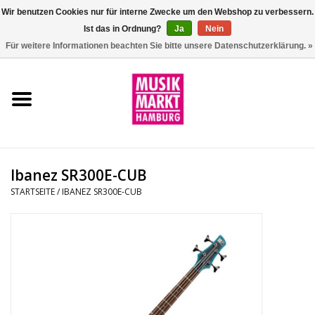
Wir benutzen Cookies nur für interne Zwecke um den Webshop zu verbessern.
Ist das in Ordnung?
Ja
Nein
0 Artikel - €0,00
Für weitere Informationen beachten Sie bitte unsere Datenschutzerklärung. »
Startseite
Aktion
Git/Bass/Ukulele
Ibanez SR300E-CUB
Drums
STARTSEITE
/
IBANEZ SR300E-CUB
Percussion
Tasteninstrumente
DJ