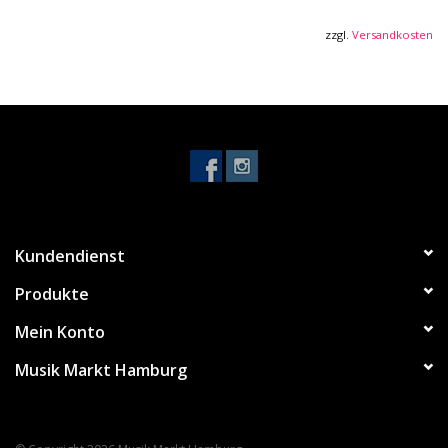
-Sattelbreite: 38 mm
zzgl.
Versandkosten
-24 Medium Bünde
-Tonabnehmer: 2 PowerSpanDual Coils (Hals und Steg)
-Ibanez Custom Elektronik 3-Band EQ mit 3-Wege "Power Tap"
Schalter
-Accu-Cast B120 Steg
-Farbe: Cerulean Aura Burst
Kundendienst
Produkte
Mein Konto
Musik Markt Hamburg