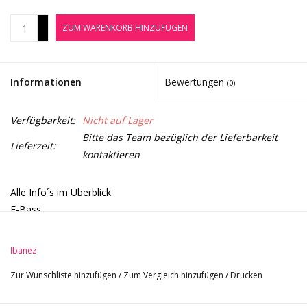
Noten-Zubehör
+
ZUM WARENKORB HINZUFÜGEN
-
Jobbörse
Informationen
Bewertungen
(0)
Marken
Verfügbarkeit:
Nicht auf Lager
Bitte das Team bezüglich der Lieferbarkeit
Lieferzeit:
kontaktieren
Alle Info´s im Überblick:
E-Bass
-Korpus: Nyatoh
-5-streifiger Hals: Ahorn/Walnuss
Ibanez
-Griffbrett: Jatoba
Zur Wunschliste hinzufügen
/
Zum Vergleich hinzufügen
/
Drucken
-weiße Griffbretteinlagen
-Mensur: 864 mm (34")