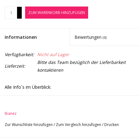
Noten-Zubehör
+
ZUM WARENKORB HINZUFÜGEN
-
Jobbörse
Informationen
Bewertungen
(0)
Marken
Verfügbarkeit:
Nicht auf Lager
Bitte das Team bezüglich der Lieferbarkeit
Lieferzeit:
kontaktieren
Alle Info´s im Überblick:
-Korpusform: Soundgear
-Korpusmaterial: Nyatoh
-Bauart: Solid Body
Ibanez
-Farbe: Root Beer Metallic
Zur Wunschliste hinzufügen
/
Zum Vergleich hinzufügen
/
Drucken
-Halskonstruktion: verschraubt
-Mensur: Longscale