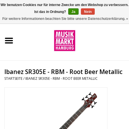
Wir benutzen Cookies nur für interne Zwecke um den Webshop zu verbessern.
Ist das in Ordnung?
Ja
Nein
0 Artikel - €0,00
Für weitere Informationen beachten Sie bitte unsere Datenschutzerklärung. »
Startseite
Aktion
Git/Bass/Ukulele
Ibanez SR305E - RBM - Root Beer Metallic
Drums
STARTSEITE
/
IBANEZ SR305E - RBM - ROOT BEER METALLIC
Percussion
Tasteninstrumente
DJ