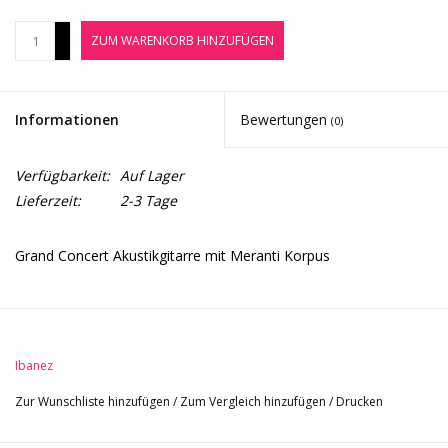
Noten-Zubehör
+
ZUM WARENKORB HINZUFÜGEN
-
Jobbörse
Informationen
Bewertungen
(0)
Marken
Verfügbarkeit:
Auf Lager
Lieferzeit:
2-3 Tage
Grand Concert Akustikgitarre mit Meranti Korpus
Alle Infos im Überblick
Korpus: Grand Concert
Ibanez
Korpus: Meranti
Finish: Open Pore
Zur Wunschliste hinzufügen
/
Zum Vergleich hinzufügen
/
Drucken
Hals: Nyatoh