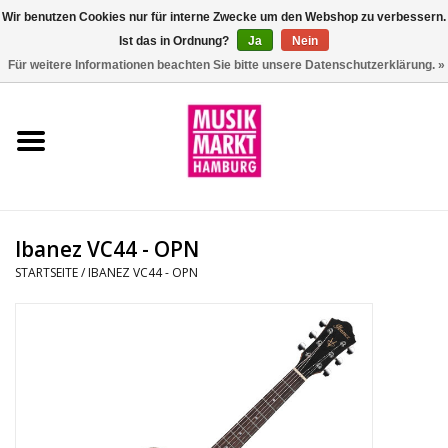
Wir benutzen Cookies nur für interne Zwecke um den Webshop zu verbessern.
Ist das in Ordnung?
Ja
Nein
0 Artikel - €0,00
Für weitere Informationen beachten Sie bitte unsere Datenschutzerklärung. »
Startseite
Aktion
Git/Bass/Ukulele
Ibanez VC44 - OPN
Drums
STARTSEITE
/
IBANEZ VC44 - OPN
Percussion
Tasteninstrumente
DJ