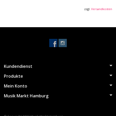
Halsprofil: V
Griffbrett: Nandu Holz
zzgl.
Versandkosten
Stimmmechaniken: Chrome überzogen
Saitenstärke: .012/.016/.024/.032/.042/.053
Kundendienst
Produkte
Mein Konto
Musik Markt Hamburg