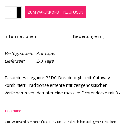
Noten-Zubehör
+
ZUM WARENKORB HINZUFÜGEN
-
Jobbörse
Informationen
Bewertungen
(0)
Marken
Verfügbarkeit:
Auf Lager
Lieferzeit:
2-3 Tage
Takamines elegante P5DC Dreadnought mit Cutaway
kombiniert Traditionselemente mit zeitgenössischen
Verfeinerungen, darunter eine massive Fichtendecke mit X-
Bracing für einen klar projizierten Klang, einen Boden aus
massivem Palisander und Palisanderzargen. Ihr Sound ist
Takamine
entsprechend reich und warm.
Zur Wunschliste hinzufügen
/
Zum Vergleich hinzufügen
/
Drucken
Die P5DC ist die Gitarre für Performer, die nicht auf den CTP-3
Cool Tube™ Vorverstärker von Takamine und den Palathetic™