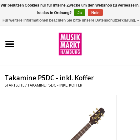
Wir benutzen Cookies nur für interne Zwecke um den Webshop zu verbessern.
Ist das in Ordnung?
Ja
Nein
0 Artikel - €0,00
Für weitere Informationen beachten Sie bitte unsere Datenschutzerklärung. »
Startseite
Aktion
Git/Bass/Ukulele
Takamine P5DC - inkl. Koffer
Drums
STARTSEITE
/
TAKAMINE P5DC - INKL. KOFFER
Percussion
Tasteninstrumente
DJ